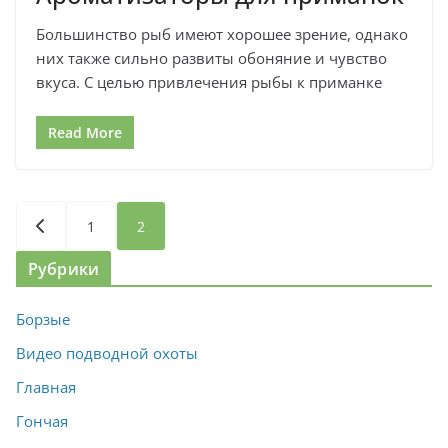
Большинство рыб имеют хорошее зрение, однако
них также сильно развиты обоняние и чувство
вкуса. С целью привлечения рыбы к приманке
Read More
Пагинация
1
2
записей
Рубрики
Борзые
Видео подводной охоты
Главная
Гончая