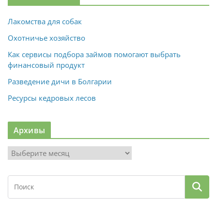
Лакомства для собак
Охотничье хозяйство
Как сервисы подбора займов помогают выбрать
финансовый продукт
Разведение дичи в Болгарии
Ресурсы кедровых лесов
Архивы
А
р
х
и
в
ы