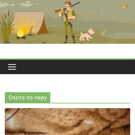
Перейти
к
содержимому
Охота по перу