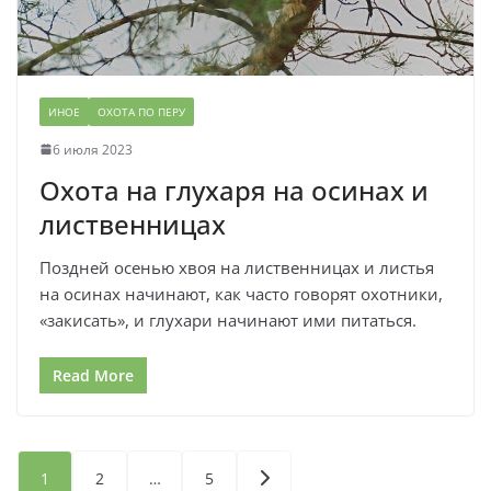
ИНОЕ
ОХОТА ПО ПЕРУ
6 июля 2023
Охота на глухаря на осинах и
лиственницах
Поздней осенью хвоя на лиственницах и листья
на осинах начинают, как часто говорят охотники,
«закисать», и глухари начинают ими питаться.
Read More
Пагинация
1
2
…
5