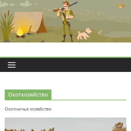
Перейти
к
содержимому
Охотхозяйство
Охотничье хозяйство