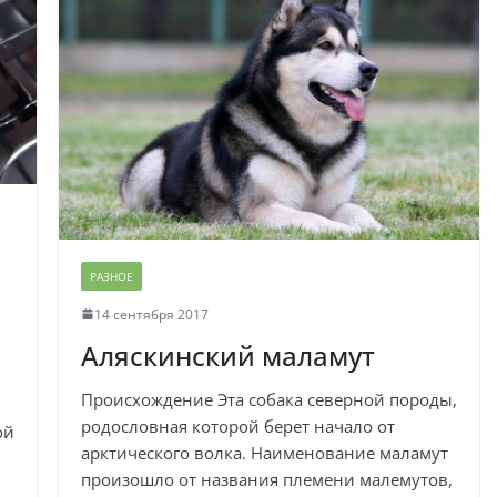
РАЗНОЕ
14 сентября 2017
Аляскинский маламут
Происхождение Эта собака северной породы,
родословная которой берет начало от
ой
арктического волка. Наименование маламут
произошло от названия племени малемутов,