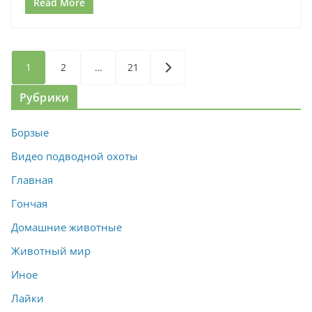
Read More
Пагинация
1
2
…
21
записей
Рубрики
Борзые
Видео подводной охоты
Главная
Гончая
Домашние животные
Животный мир
Иное
Лайки