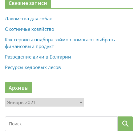
Свежие записи
Лакомства для собак
Охотничье хозяйство
Как сервисы подбора займов помогают выбрать
финансовый продукт
Разведение дичи в Болгарии
Ресурсы кедровых лесов
Архивы
А
р
х
и
в