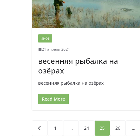
ИНОЕ
21 апреля 2021
весенняя рыбалка на
озёрах
весенняя рыбалка на озёрах
Read More
Пагинация
1
…
24
25
26
…
записей