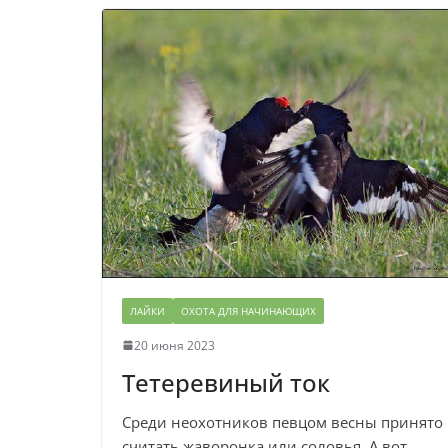
ЛАЙКИ
ОХОТА ДЛЯ НАЧИНАЮЩИХ
20 июня 2023
Тетеревиный ток
Среди неохотников певцом весны принято
считать жаворонка или соловья. А вот