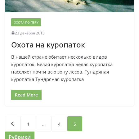
ОХОТА ПО ПЕРУ
23 декабря 2013
Охота на куропаток
В нашей стране обитает несколько видов
куропаток. Белая куропатка Белая куропатка
населяет почти всю зону лесов. Тундряная
куропатка Тундряная куропатка
Read More
Пагинация
1
…
4
5
записей
Рубрики