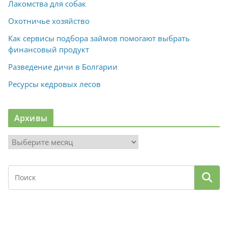
Лакомства для собак
Охотничье хозяйство
Как сервисы подбора займов помогают выбрать
финансовый продукт
Разведение дичи в Болгарии
Ресурсы кедровых лесов
Архивы
А
р
х
и
в
ы