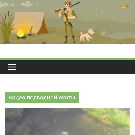
Перейти
к
содержимому
Видео подводной охоты