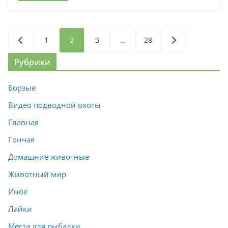
Пагинация
1
2
3
…
28
записей
Рубрики
Борзые
Видео подводной охоты
Главная
Гончая
Домашние животные
Животный мир
Иное
Лайки
Места для рыбалки