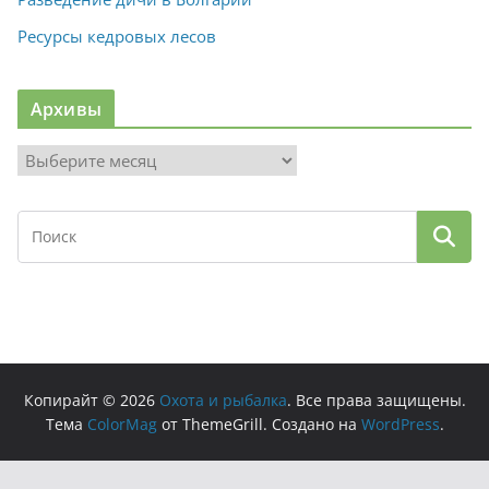
Ресурсы кедровых лесов
Архивы
А
р
х
и
в
ы
Копирайт © 2026
Охота и рыбалка
. Все права защищены.
Тема
ColorMag
от ThemeGrill. Создано на
WordPress
.