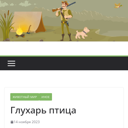
Перейти
к
содержимому
ЖИВОТНЫЙ МИР
ИНОЕ
Глухарь птица
14 ноября 2023