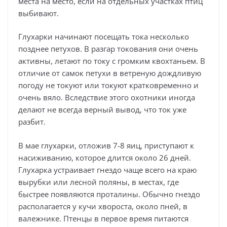
места на место, если на отдельных участках птиц
выбивают.
Глухарки начинают посещать тока несколько
позднее петухов. В разгар токования они очень
активны, летают по току с громким квохтаньем. В
отличие от самок петухи в ветреную дождливую
погоду не токуют или токуют кратковременно и
очень вяло. Вследствие этого охотники иногда
делают не всегда верный вывод, что ток уже
разбит.
В мае глухарки, отложив 7-8 яиц, приступают к
насиживанию, которое длится около 26 дней.
Глухарка устраивает гнездо чаще всего на краю
вырубки или лесной поляны, в местах, где
быстрее появляются проталины. Обычно гнездо
располагается у кучи хвороста, около пней, в
валежнике. Птенцы в первое время питаются