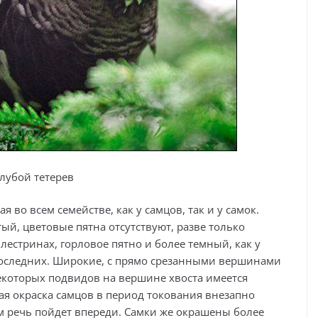
лубой тетерев
 во всем семействе, как у самцов, так и у самок.
й, цветовые пятна отсутствуют, разве только
лестринах, горловое пятно и более темный, как у
 последних. Широкие, с прямо срезанными вершинами
некоторых подвидов на вершине хвоста имеется
ная окраска самцов в период токования внезапно
м речь пойдет впереди. Самки же окрашены более