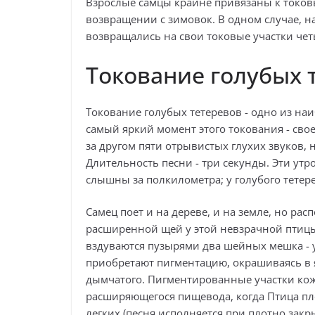
Взрослые самцы крайне привязаны к токов
возвращении с зимовок. В одном случае, 
возвращались на свои токовые участки чет
Токование голубых 
Токование голубых тетеревов - одно из на
самый яркий момент этого токования - сво
за другом пяти отрывистых глухих звуков
Длительность песни - три секунды. Эти ут
слышны за полкилометра; у голубого тетере
Самец поет и на дереве, и на земле, но рас
расширенной щей у этой невзрачной птицы 
вздуваются пузырями два шейных мешка - у
приобретают пигментацию, окрашиваясь в я
дымчатого. Пигментированные участки кож
расширяющегося пищевода, когда Птица пло
легких (песня исполняется при плотно зак