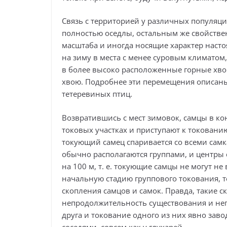
Связь с территорией у различных популя
полностью оседлы, остальным же свойств
масштаба и иногда носящие характер наст
на зиму в места с менее суровым климатом, 
в более высоко расположенные горные хво
хвою. Подробнее эти перемещения описаны
тетеревиных птиц.
Возвратившись с мест зимовок, самцы в кон
токовых участках и приступают к токованию
токующий самец спаривается со всеми самк
обычно располагаются группами, и центры
на 100 м, т. е. токующие самцы не могут не
начальную стадию группового токования, 
скопления самцов и самок. Правда, такие 
непродолжительность существования и непо
друга и токование одного из них явно зав
соседями, совсем как у глухарей.