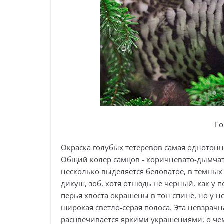
Го
Окраска голубых тетеревов самая однотонная
Общий колер самцов - коричневато-дымчаты
несколько выделяется беловатое, в темных 
дикуш, зоб, хотя отнюдь не черный, как у
перья хвоста окрашены в тон спине, но у 
широкая светло-серая полоса. Эта невзрач
расцвечивается яркими украшениями, о че