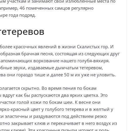
ым участкам и занимают свои излюбленные места по
например, 46 помеченных самцов регулярно
ыре года подряд.
тетеревов
иболее красочных явлений в жизни Скалистых гор. И
еобразная брачная песня, состоящая из следующих друг
, напоминающих воркование нашего голубя-вяхиря.
робные звуки, издаваемые дымчатым тетеревом,
ва они гораздо тише и далее 50 м их уже не уловить.
полагается скрытно. Во время пения по бокам
вдруг как бы распускаются два ярких цветка. Это
частки голой кожи по бокам шеи. К весне они
рко-красный цвет у голубого тетерева и в желтый у
и эластичны и раздуваются под действием резко
тно закрывает клюв и перекачивает в него воздух из
рытом клюве). Эти красочные пузыри играют и роль