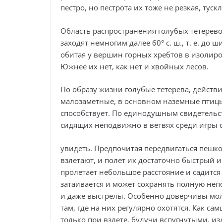
пестро, но пестрота их тоже не резкая, туск
Область распространения голубых тетерево
заходят немногим далее 60° с. ш., т. е. до 
обитая у вершин горных хребтов в изолиро
Южнее их нет, как нет и хвойных лесов.
По образу жизни голубые тетерева, действ
малозаметные, в основном наземные птицы
способствует. По единодушным свидетельс
сидящих неподвижно в ветвях среди игры с
увидеть. Предпочитая передвигаться пешко
взлетают, и полет их достаточно быстрый 
пролетает небольшое расстояние и садится
затаивается и может сохранять полную не
и даже выстрелы. Особенно доверчивы мо
там, где на них регулярно охотятся. Как с
только при взлете, будучи вспугнутыми, из