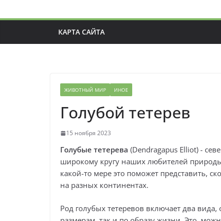
КАРТА САЙТА
ЖИВОТНЫЙ МИР
ИНОЕ
Голубой тетерев
15 ноября 2023
Голубые тетерева
(Dendragapus Elliot) - с
широкому кругу наших любителей природы
какой-то мере это поможет представить, с
на разных континентах.
Род голубых тетеревов включает два вида, 
размерам, так и по образу жизни. Это, мож