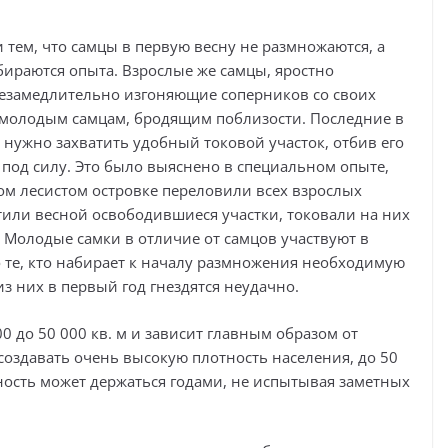
 тем, что самцы в первую весну не размножаются, а
абираются опыта. Взрослые же самцы, яростно
езамедлительно изгоняющие соперников со своих
 молодым самцам, бродящим поблизости. Последние в
 нужно захватить удобный токовой участок, отбив его
 под силу. Это было выяснено в специальном опыте,
м лесистом островке переловили всех взрослых
тили весной освободившиеся участки, токовали на них
. Молодые самки в отличие от самцов участвуют в
 те, кто набирает к началу размножения необходимую
 из них в первый год гнездятся неудачно.
0 до 50 000 кв. м и зависит главным образом от
 создавать очень высокую плотность населения, до 50
тность может держаться годами, не испытывая заметных