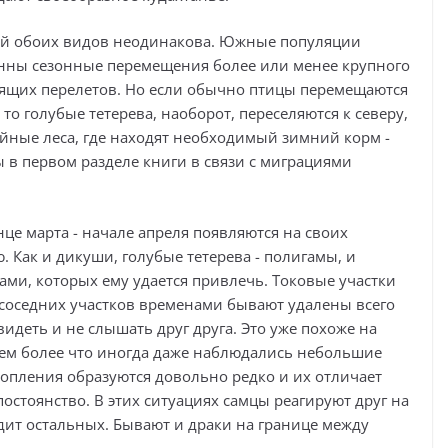
ций обоих видов неодинакова. Южные популяции
енны сезонные перемещения более или менее крупного
оящих перелетов. Но если обычно птицы перемещаются
то голубые тетерева, наоборот, переселяются к северу,
йные леса, где находят необходимый зимний корм -
 в первом разделе книги в связи с миграциями
це марта - начале апреля появляются на своих
. Как и дикуши, голубые тетерева - полигамы, и
ами, которых ему удается привлечь. Токовые участки
 соседних участков временами бывают удалены всего
 видеть и не слышать друг друга. Это уже похоже на
тем более что иногда даже наблюдались небольшие
скопления образуются довольно редко и их отличает
стоянство. В этих ситуациях самцы реагируют друг на
одит остальных. Бывают и драки на границе между