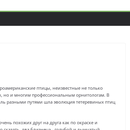
евероамериканские птицы, неизвестные не только
, но и многим профессиональным орнитологам. В
коль разными путями шла эволюция тетеревиных птиц
очень похожих друг на друга как по окраске и
но сказать, два близнеца - голубой и дымчатый