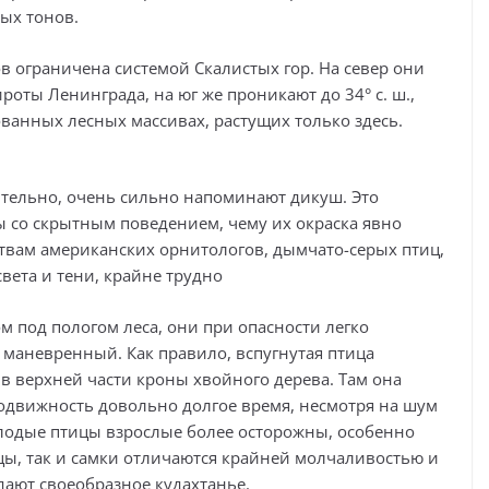
лых тонов.
в ограничена системой Скалистых гор. На север они
широты Ленинграда, на юг же проникают до 34° с. ш.,
ванных лесных массивах, растущих только здесь.
ительно, очень сильно напоминают дикуш. Это
 со скрытным поведением, чему их окраска явно
твам американских орнитологов, дымчато-серых птиц,
вета и тени, крайне трудно
м под пологом леса, они при опасности легко
и маневренный. Как правило, вспугнутая птица
 в верхней части кроны хвойного дерева. Там она
подвижность довольно долгое время, несмотря на шум
лодые птицы взрослые более осторожны, особенно
амцы, так и самки отличаются крайней молчаливостью и
дают своеобразное кудахтанье.