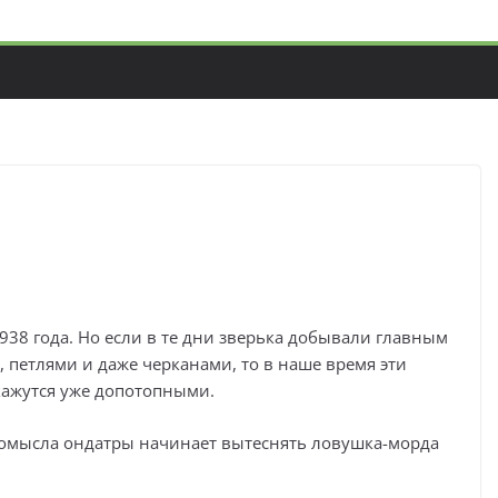
938 года. Но если в те дни зверька добывали главным
петлями и даже черканами, то в наше время эти
кажутся уже допотопными.
промысла ондатры начинает вытеснять ловушка-морда