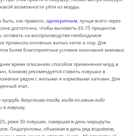
икакой возможности уйти из морды.
н быть, как правило,
однократным
, лучше всего через
полне достаточно, чтобы выловить 65-75 процентов
м, оставить на воспроизводстве необходимое
ссе промысла основных жилых хаток и нор. Для
аются более благоприятные условия окончания зимовки.
леднее время описаниях способов применения морд в
кин, Климов) рекомендуется ставить ловушки в
ложении рядом с жилыми и кормовыми хатками. Для
денный этап.
 прорубь допустима тогда, когда по каким-либо
 в ловушку.
25, реже 30 ловушек, совершая в день маршруты
ров. Ондатроловы, объезжая в день ряд водоёмов,
вушек и столько же выставить вновь. Многократный