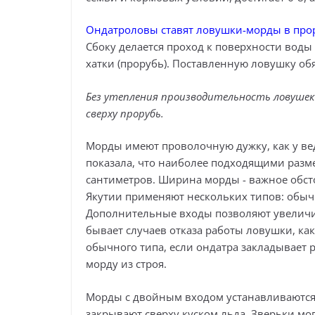
Ондатроловы ставят ловушки-морды в прор
Сбоку делается проход к поверхности воды
хатки (прорубь). Поставленную ловушку обя
Без утепления производительность ловушек 
сверху прорубь.
Морды имеют проволочную дужку, как у вед
показала, что наиболее подходящими разме
сантиметров. Ширина морды - важное обсто
Якутии применяют нескольких типов: обы
Дополнительные входы позволяют увеличи
бывает случаев отказа работы ловушки, как
обычного типа, если ондатра закладывает 
морду из строя.
Морды с двойным входом устанавливаются,
закрывают сверху куском льда. Зверьки мо