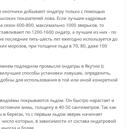
се охотники добывают ондатру только с помощью
ысоких показателей лова. Если лучшие кадровые
 сезон 600-800, максимально 1000 зверьков, то
авливают по 1200-1600 ондатр, а лучшие из них - по
не последние пять-шесть лет ежегодно используется до
ких морозов, при толщине льда в 70, 80, даже 100
имнем подледном промысле ондатры в Якутии (с
наилучшие способы установки ловушек, определить,
 удобны для использования в той или иной конкретной
 водоёмы покрываются льдом. Он быстро нарастает и
 состояния зимы, толщину в 40-50 сантиметров. Так как
в берегах, то с первым льдом зверек начинает
 число которых, в зависимости от состава ондатровой
 иногда и более.