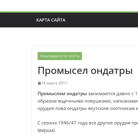
КАРТА САЙТА
РАЗНОВИДНОСТИ ОХОТЫ
Промысел ондатры
18 марта 2011
Промыслом ондатры
занимаются давно с 1
образом ящичными ловушками, капканами, 
орудия лова ондатры якутским охотникам 
С сезона 1946/47 года все другие орудия 
(верша).