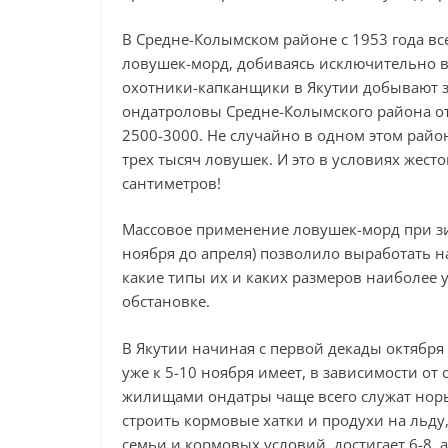
В Средне-Колымском районе с 1953 года в
ловушек-морд, добиваясь исключительно в
охотники-капканщики в Якутии добывают за
ондатроловы Средне-Колымского района отл
2500-3000. Не случайно в одном этом райо
трех тысяч ловушек. И это в условиях жесто
сантиметров!
Массовое применение ловушек-морд при з
ноября до апреля) позволило выработать 
какие типы их и каких размеров наиболее
обстановке.
В Якутии начиная с первой декады октября
уже к 5-10 ноября имеет, в зависимости от
жилищами ондатры чаще всего служат норы 
строить кормовые хатки и продухи на льду,
семьи и кормовых условий, достигает 6-8, а