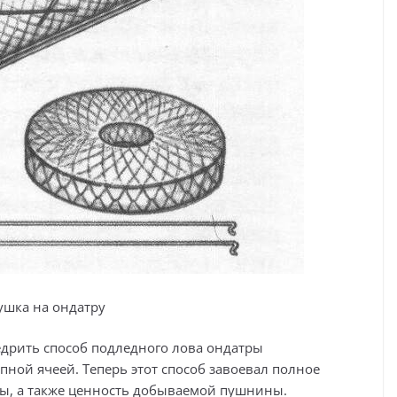
ушка на ондатру
дрить способ подледного лова ондатры
ной ячеей. Теперь этот способ завоевал полное
ы, а также ценность добываемой пушнины.