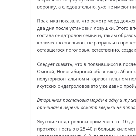
воронку, а следовательно, уже не имеют н
Практика показала, что осмотр морд долже
два дня после установки ловушки. Этого в
состава ондатровой семьи и, таким образо
количество зверьков, не разрушая в проце
оставшегося поголовья, естественно, созд
Следует сказать, что в появившихся в пос
Омской, Новосибирской областях (т. Абаш-
полугоризонтальном и горизонтальном по
якутских ондатроловов это уже давно прой
Вторичная постановка морды в одну и ту же
причинам в первый осмотр зверьки не попали
Якутские ондатроловы применяют от 10 до 
протяженностью в 25-40 и больше километ
успевают проверить 6-8, поставленных ло