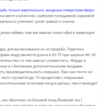
убь только вертикально, входным отверстием вверх
.
 на месте снесенной, наиболее посещаемой кормовой
зательно утепляют сухой травой и снегом.
резко падает, так как зверьки плохо идут в замерзшую
ра, для вытаскивания их из проруби. Практика
рами морд является длина в 65-75 при ширине 40- 45
ятельство; от нее зависит уловистость. Морды в
чные и с боковыми дополнительными входами.
ть производительность ловушки. При них почти не
 часто случается (до 15 процентов) с ловушками
растительными остатками вход в детыш, чем и выводит
 как обычные, но боковой вход (бывший лаз )
гут при этом пройти в ловушку, только минуя боковую