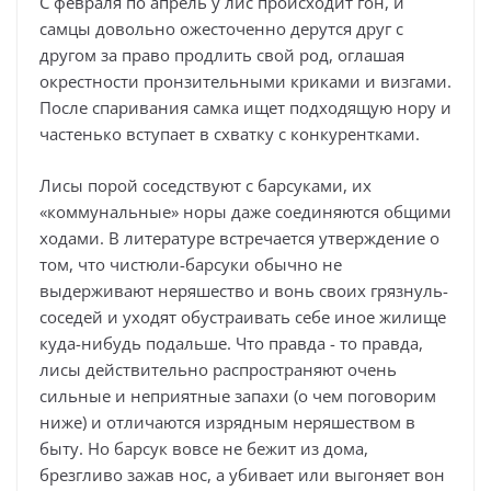
С февраля по апрель у лис происходит гон, и
самцы довольно ожесточенно дерутся друг с
другом за право продлить свой род, оглашая
окрестности пронзительными криками и визгами.
После спаривания самка ищет подходящую нору и
частенько вступает в схватку с конкурентками.
Лисы порой соседствуют с барсуками, их
«коммунальные» норы даже соединяются общими
ходами. В литературе встречается утверждение о
том, что чистюли-барсуки обычно не
выдерживают неряшество и вонь своих грязнуль-
соседей и уходят обустраивать себе иное жилище
куда-нибудь подальше. Что правда - то правда,
лисы действительно распространяют очень
сильные и неприятные запахи (о чем поговорим
ниже) и отличаются изрядным неряшеством в
быту. Но барсук вовсе не бежит из дома,
брезгливо зажав нос, а убивает или выгоняет вон