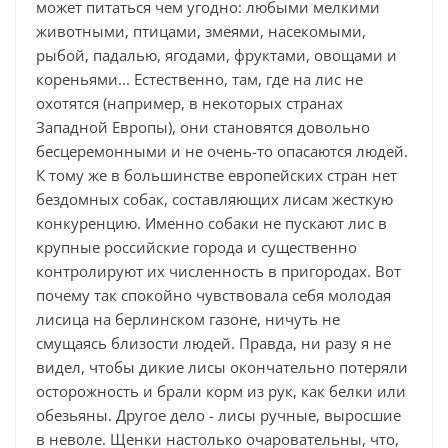
может питаться чем угодно: любыми мелкими
животными, птицами, змеями, насекомыми,
рыбой, падалью, ягодами, фруктами, овощами и
кореньями... Естественно, там, где на лис не
охотятся (например, в некоторых странах
Западной Европы), они становятся довольно
бесцеремонными и не очень-то опасаются людей.
К тому же в большинстве европейских стран нет
бездомных собак, составляющих лисам жесткую
конкуренцию. Именно собаки не пускают лис в
крупные российские города и существенно
контролируют их численность в пригородах. Вот
почему так спокойно чувствовала себя молодая
лисица на берлинском газоне, ничуть не
смущаясь близости людей. Правда, ни разу я не
видел, чтобы дикие лисы окончательно потеряли
осторожность и брали корм из рук, как белки или
обезьяны. Другое дело - лисы ручные, выросшие
в неволе. Щенки настолько очаровательны, что,