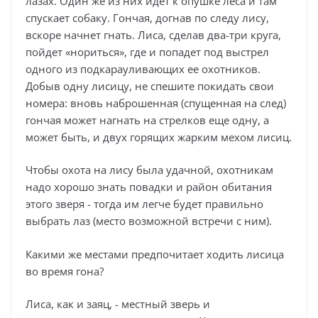
лазах. Один же из них идет к опушке леса и там
спускает собаку. Гончая, догнав по следу лису,
вскоре начнет гнать. Лиса, сделав два-три круга,
пойдет «нориться», где и попадет под выстрел
одного из подкарауливающих ее охотников.
Добыв одну лисицу, не спешите покидать свои
номера: вновь наброшенная (спущенная на след)
гончая может нагнать на стрелков еще одну, а
может быть, и двух горящих жарким мехом лисиц.
Чтобы охота на лису была удачной, охотникам
надо хорошо знать повадки и район обитания
этого зверя - тогда им легче будет правильно
выбрать лаз (место возможной встречи с ним).
Какими же местами предпочитает ходить лисица
во время гона?
Лиса, как и заяц, - местный зверь и