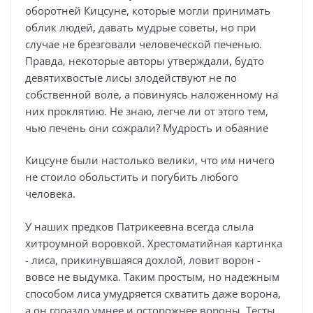
оборотней Кицсуне, которые могли принимать
облик людей, давать мудрые советы, но при
случае не брезговали человеческой печенью.
Правда, некоторые авторы утверждали, будто
девятихвостые лисы злодействуют не по
собственной воле, а повинуясь наложенному на
них проклятию. Не знаю, легче ли от этого тем,
чью печень они сожрали? Мудрость и обаяние
Кицсуне были настолько велики, что им ничего
не стоило обольстить и погубить любого
человека.
У наших предков Патрикеевна всегда слыла
хитроумной воровкой. Хрестоматийная картинка
- лиса, прикинувшаяся дохлой, ловит ворон -
вовсе не выдумка. Таким простым, но надежным
способом лиса умудряется схватить даже ворона,
а он гораздо умнее и осторожнее вороны. Тесты