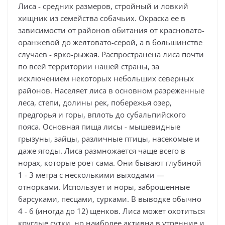
Лиса - средних размеров, стройный и ловкий
хищник из семейства собачьих. Окраска ее в
зависимости от районов обитания от красновато-
оранжевой до желтовато-серой, а в большинстве
случаев - ярко-рыжая. Распространена лиса почти
по всей территории нашей страны, за
исключением некоторых небольших северных
районов. Населяет лиса в основном разреженные
леса, степи, долины рек, побережья озер,
предгорья и горы, вплоть до субальпийского
пояса. Основная пища лисы - мышевидные
грызуны, зайцы, различные птицы, насекомые и
даже ягоды. Лиса размножается чаще всего в
норах, которые роет сама. Они бывают глубиной
1 - 3 метра с несколькими выходами —
отнорками. Использует и норы, заброшенные
барсуками, песцами, сурками. В выводке обычно
4 - 6 (иногда до 12) щенков. Лиса может охотиться
круглые сутки, но наиболее активна в утренние и