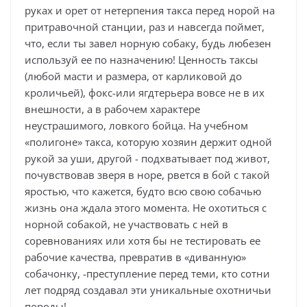
руках и орет от нетерпения такса перед норой на
притравочной станции, раз и навсегда поймет,
что, если ты завел норную собаку, будь любезен
используй ее по назначению! Ценность таксы
(любой масти и размера, от карликовой до
кроличьей), фокс-или ягдтерьера вовсе не в их
внешности, а в рабочем характере
неустрашимого, ловкого бойца. На учебном
«полигоне» такса, которую хозяин держит одной
рукой за уши, другой - подхватывает под живот,
почувствовав зверя в норе, рвется в бой с такой
яростью, что кажется, будто всю свою собачью
жизнь она ждала этого момента. Не охотиться с
норной собакой, не участвовать с ней в
соревнованиях или хотя бы не тестировать ее
рабочие качества, превратив в «диванную»
собачонку, -преступление перед теми, кто сотни
лет подряд создавал эти уникальные охотничьи
породы!