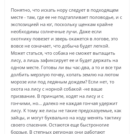
Понятно, что искать нору следует в подходящем
месте - там, где ее не подтапливает половодье, и с
экспозицией на юг, поскольку щенкам крайне
необходимы солнечные лучи. Даже если
охотнику повезет и зверь окажется в логове, это
вовсе не означает, что добыча будет легкой.
Может статься, что собака не сможет вытащить
лису, а лишь зафиксирует ее и будет держать на
одном месте. Готовы ли вы час-два, а то и все три
долбить мерзлую почву, копать землю на лютом
морозе или под ледяным дождем? Если нет, то
охота на лису с норной собакой -не ваше
призвание. В принципе, ходят на лису и с
гончими, но... далеко не каждая гончая удержит
лису. К тому же лисы не такие предсказуемые, как
зайцы, и могут буквально на ходу менять тактику
своего спасения. Остаются еще быстроногие
борзые. В степных регионах они работают