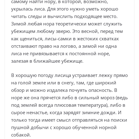
самому найти нору, в которой, возможно,
укрылась лиса. Для этого нужно уметь хорошо
читать следы и вычислить подходящее место.
Зимой любая нора теоретически может служить
убежищем любому зверю. Это весной, перед тем
как щениться, лисы-самки в жестоких схватках
отстаивают право на логово, а зимой ни одна
лиса не привязывается к постоянной норе,
залезая в ближайшее убежище.
В хорошую погоду лисица устраивает лежку прямо
на голой земле или в снегу, там, где широкий
обзор и можно издалека почуять опасность. В
норе же она прячется либо в сильный мороз (ведь
под землей всегда плюсовая температура), либо в
сырое ненастье, когда зарядят зимние дожди. И
только тогда имеет смысл отправляться на поиски
пушной добычи с хорошо обученной норной
собакой.