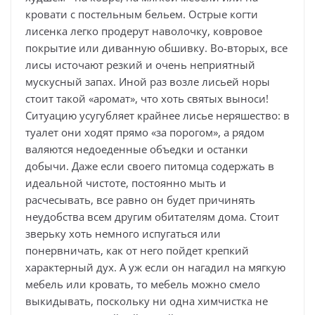
кровати с постельным бельем. Острые когти
лисенка легко продерут наволочку, ковровое
покрытие или диванную обшивку. Во-вторых, все
лисы источают резкий и очень неприятный
мускусный запах. Иной раз возле лисьей норы
стоит такой «аромат», что хоть святых выноси!
Ситуацию усугубляет крайнее лисье неряшество: в
туалет они ходят прямо «за порогом», а рядом
валяются недоеденные объедки и останки
добычи. Даже если своего питомца содержать в
идеальной чистоте, постоянно мыть и
расчесывать, все равно он будет причинять
неудобства всем другим обитателям дома. Стоит
зверьку хоть немного испугаться или
понервничать, как от него пойдет крепкий
характерный дух. А уж если он нагадил на мягкую
мебель или кровать, то мебель можно смело
выкидывать, поскольку ни одна химчистка не