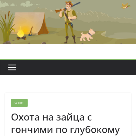
Перейти
к
содержимому
РАЗНОЕ
Охота на зайца с
гончими по глубокому