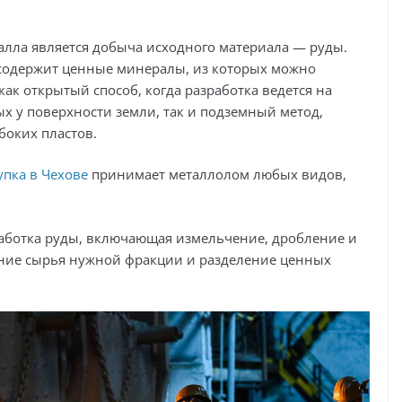
лла является добыча исходного материала — руды.
 содержит ценные минералы, из которых можно
ак открытый способ, когда разработка ведется на
х у поверхности земли, так и подземный метод,
боких пластов.
упка в Чехове
принимает металлолом любых видов,
аботка руды, включающая измельчение, дробление и
ение сырья нужной фракции и разделение ценных