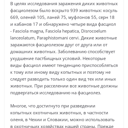
В целях исследования заражения диких животных
фасциолезом было вскрыто 939 животных: косуль
669, оленей 105, ланей 75, муфлонов 55, серн 18
и кабанов 17 и обнаружено четыре вида фасциол
- Fasciola magna, Fasciola hepatica, Disrocoelum
lanceolatum, Paraphistomani cervi. Дикие животные
заражаются фасциолезом друг от друга или от
домашних животных. Заболеванию способствует
ухудшение пастбищных условий. Некоторые
виды фасциол имеют тенденцию приспособляться
к тому или иному виду копытных и поэтому не
следует разводить только один вид тех или иных
животных. При расселении все животные должны
подвергаться исследованию на фасциолез.
Многое, что достигнуто при разведении
копытных охотничьих животных, в частности
оленя, в Чехии и Словакии, можно использовать
в охотничьих хозяйствах нашей страны. Прежде