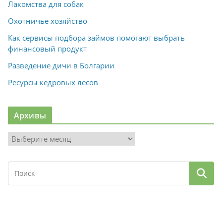
Лакомства для собак
Охотничье хозяйство
Как сервисы подбора займов помогают выбрать
финансовый продукт
Разведение дичи в Болгарии
Ресурсы кедровых лесов
Архивы
А
р
х
и
в
ы