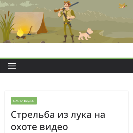
Перейти
к
содержимому
ОХОТА ВИДЕО
Стрельба из лука на
охоте видео