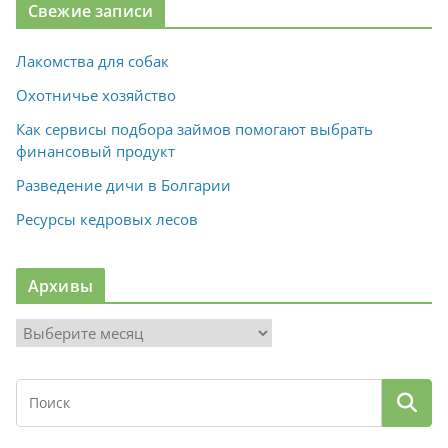
Свежие записи
Лакомства для собак
Охотничье хозяйство
Как сервисы подбора займов помогают выбрать
финансовый продукт
Разведение дичи в Болгарии
Ресурсы кедровых лесов
Архивы
А
р
х
и
в