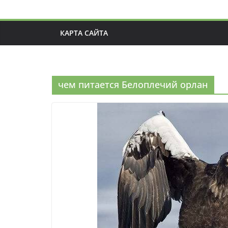
КАРТА САЙТА
чем питается Белоплечий орлан