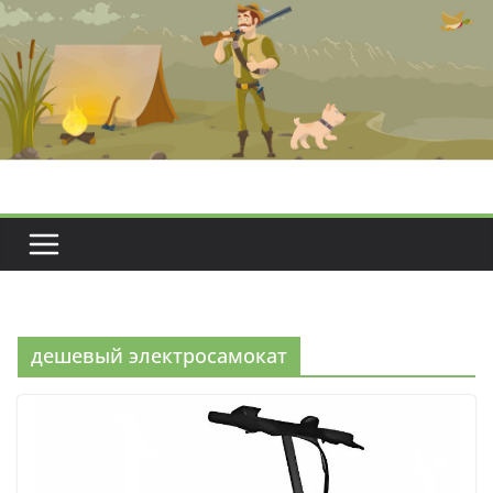
Перейти
к
содержимому
дешевый электросамокат