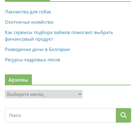
Лакомства для собак
Охотничье хозяйство
Как сервисы подбора займов помогают выбрать
финансовый продукт
Разведение дичи в Болгарии
Ресурсы кедровых лесов
Архивы
А
р
х
и
в
ы