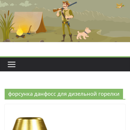
Перейти
к
содержимому
форсунка данфосс для дизельной горелки