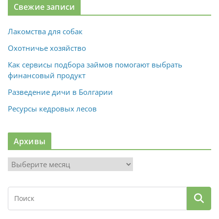
Свежие записи
Лакомства для собак
Охотничье хозяйство
Как сервисы подбора займов помогают выбрать
финансовый продукт
Разведение дичи в Болгарии
Ресурсы кедровых лесов
Архивы
А
р
х
и
в