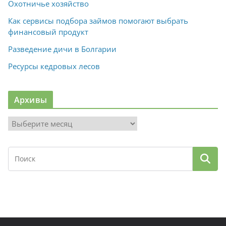
Охотничье хозяйство
Как сервисы подбора займов помогают выбрать
финансовый продукт
Разведение дичи в Болгарии
Ресурсы кедровых лесов
Архивы
А
р
х
и
в
ы