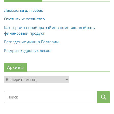
Лакомства для собак
Охотничье хозяйство
Как сервисы подбора займов помогают выбрать
финансовый продукт
Разведение дичи в Болгарии
Ресурсы кедровых лесов
Архивы
А
р
х
и
в
ы