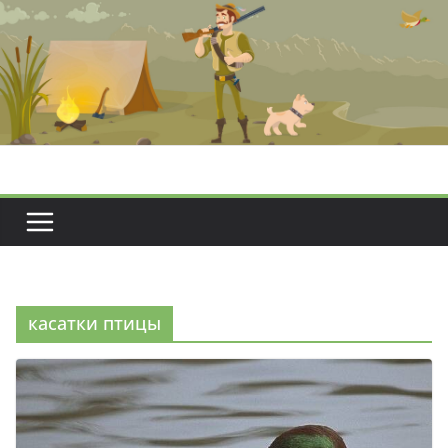
Перейти
к
содержимому
касатки птицы