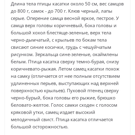
Длина тела птицы касатки около 50 см, вес самцов
до 800 г, самок - до 700 г. Клюв черный, лапы
серые. Оперение самца весной яркое, пестрое. У
самца верх головы коричневый, бока головы и
большой хохол блестяще-зеленые, верх тела
черно-дымчатый, с крыльев по бокам тела
свисают синие косички, грудь с чешуйчатым
рисунком. Зеркальца сине-зеленые, окаймлены
белым. Птица касатка сверху темно-бурая, снизу
коричневато-рыжая. Летом самец касатки похож
на самку (отличается от нее полным отсутствием
удлиненных перьев, выступающих над верхней
поверхностью крыльев). Пуховой птенец сверху
черно-бурый, бока головы его рыжие, брюшко
беловато-желтое. Голос самки сходен с голосом
кряковой утки, самец издает высокий
мелодичный свист. Птица касатка отличается
большой осторожностью.