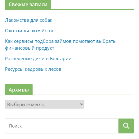
Свежие записи
Лакомства для собак
Охотничье хозяйство
Как сервисы подбора займов помогают выбрать
финансовый продукт
Разведение дичи в Болгарии
Ресурсы кедровых лесов
Архивы
А
р
х
и
в