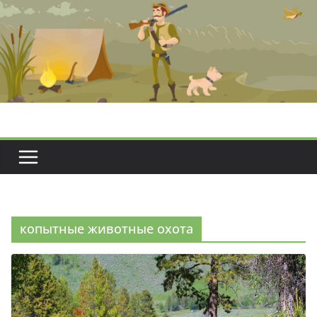
Перейти
к
содержимому
копытные животные охота