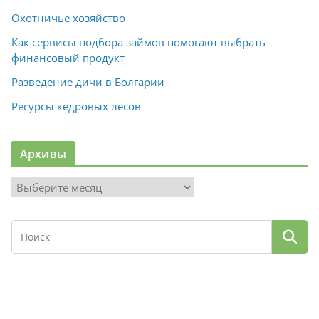
Охотничье хозяйство
Как сервисы подбора займов помогают выбрать
финансовый продукт
Разведение дичи в Болгарии
Ресурсы кедровых лесов
Архивы
А
р
х
и
в
ы