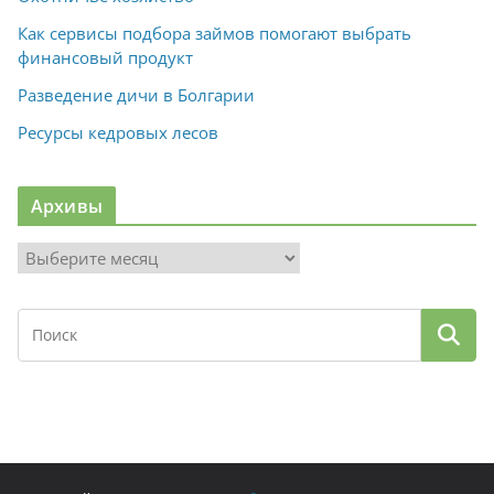
Как сервисы подбора займов помогают выбрать
финансовый продукт
Разведение дичи в Болгарии
Ресурсы кедровых лесов
Архивы
А
р
х
и
в
ы