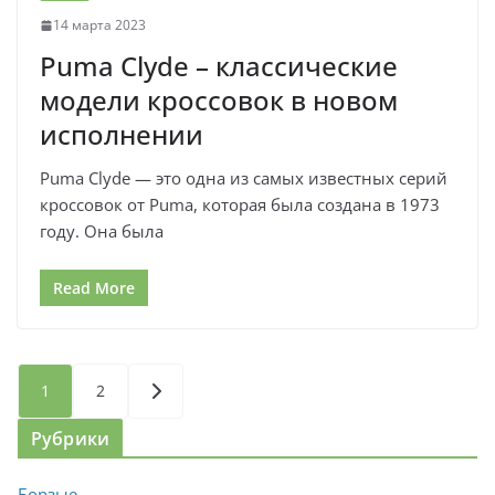
14 марта 2023
Puma Clyde – классические
модели кроссовок в новом
исполнении
Puma Clyde — это одна из самых известных серий
кроссовок от Puma, которая была создана в 1973
году. Она была
Read More
Пагинация
1
2
записей
Рубрики
Борзые