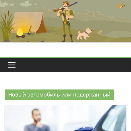
Перейти
к
содержимому
Новый автомобиль или подержанный