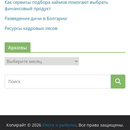
Как сервисы подбора займов помогают выбрать
финансовый продукт
Разведение дичи в Болгарии
Ресурсы кедровых лесов
Архивы
А
р
х
и
в
ы
Копирайт © 2026
Охота и рыбалка
. Все права защищены.