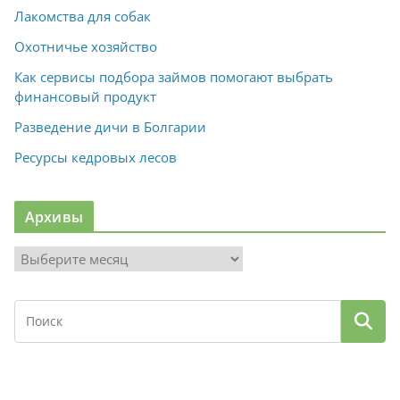
Лакомства для собак
Охотничье хозяйство
Как сервисы подбора займов помогают выбрать
финансовый продукт
Разведение дичи в Болгарии
Ресурсы кедровых лесов
Архивы
А
р
х
и
в
ы