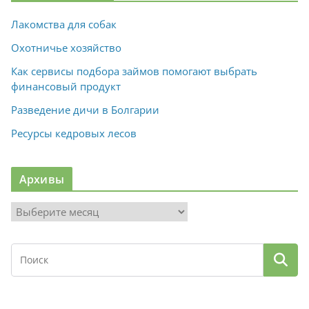
Лакомства для собак
Охотничье хозяйство
Как сервисы подбора займов помогают выбрать
финансовый продукт
Разведение дичи в Болгарии
Ресурсы кедровых лесов
Архивы
А
р
х
и
в
ы