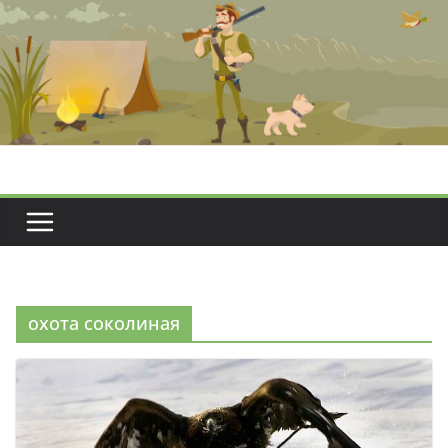
Перейти
к
содержимому
охота соколиная