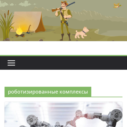
Перейти
к
содержимому
роботизированные комплексы