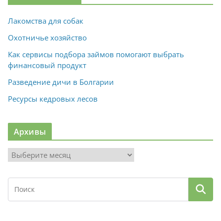
Лакомства для собак
Охотничье хозяйство
Как сервисы подбора займов помогают выбрать
финансовый продукт
Разведение дичи в Болгарии
Ресурсы кедровых лесов
Архивы
А
р
х
и
в
ы