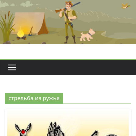
Перейти
к
содержимому
стрельба из ружья