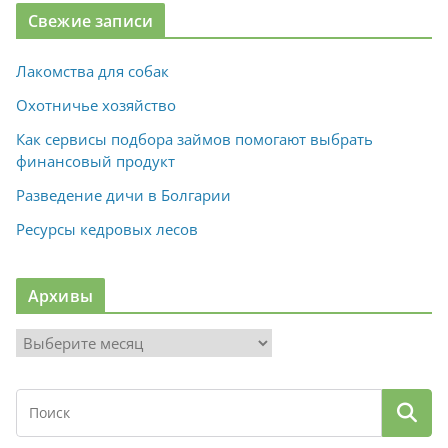
Свежие записи
Лакомства для собак
Охотничье хозяйство
Как сервисы подбора займов помогают выбрать
финансовый продукт
Разведение дичи в Болгарии
Ресурсы кедровых лесов
Архивы
А
р
х
и
в