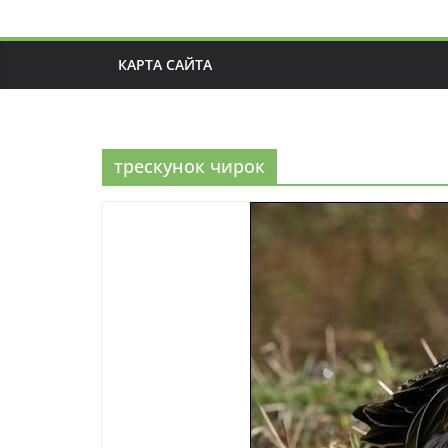
КАРТА САЙТА
трескунок чирок