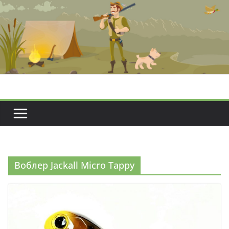
Перейти
к
содержимому
Воблер Jackall Micro Tappy