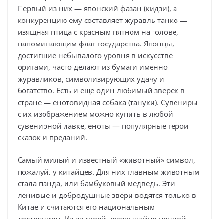
Первый из них — японский фазан (кидзи), а
конкуренцию ему составляет журавль танко —
изящная птица с красным пятном на голове,
напоминающим флаг государства. Японцы,
достигшие небывалого уровня в искусстве
оригами, часто делают из бумаги именно
журавликов, символизирующих удачу и
богатство. Есть и еще один любимый зверек в
стране — енотовидная собака (тануки). Сувениры
с их изображением можно купить в любой
сувенирной лавке, еноты — популярные герои
сказок и преданий.
Самый милый и известный «животный» символ,
пожалуй, у китайцев. Для них главным животным
стала панда, или бамбуковый медведь. Эти
ленивые и добродушные звери водятся только в
Китае и считаются его национальным
достоянием. Из-за своей чрезвычайно ценной