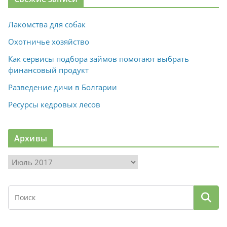
Лакомства для собак
Охотничье хозяйство
Как сервисы подбора займов помогают выбрать
финансовый продукт
Разведение дичи в Болгарии
Ресурсы кедровых лесов
Архивы
А
р
х
и
в
ы