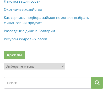
Лакомства для собак
Охотничье хозяйство
Как сервисы подбора займов помогают выбрать
финансовый продукт
Разведение дичи в Болгарии
Ресурсы кедровых лесов
Архивы
А
р
х
и
в
ы