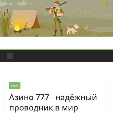
Перейти
к
содержимому
ИНОЕ
Азино 777– надёжный
проводник в мир