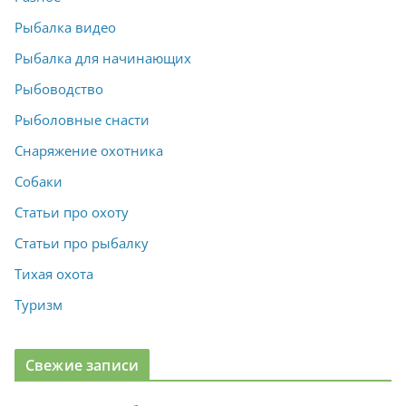
Рыбалка видео
Рыбалка для начинающих
Рыбоводство
Рыболовные снасти
Снаряжение охотника
Собаки
Статьи про охоту
Статьи про рыбалку
Тихая охота
Туризм
Свежие записи