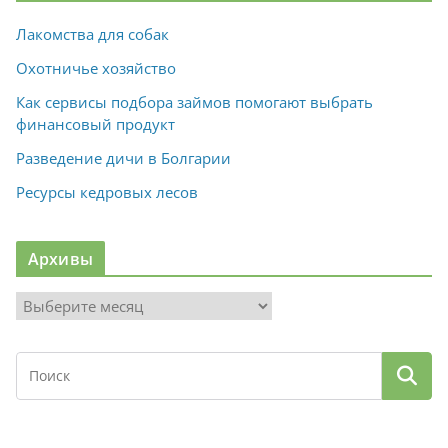
Лакомства для собак
Охотничье хозяйство
Как сервисы подбора займов помогают выбрать
финансовый продукт
Разведение дичи в Болгарии
Ресурсы кедровых лесов
Архивы
А
р
х
и
в
ы