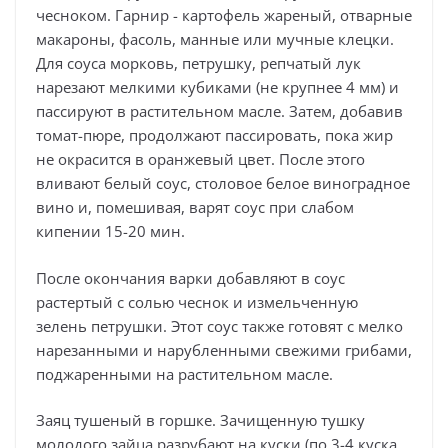
чесноком. Гарнир - картофель жареный, отварные
макароны, фасоль, манные или мучные клецки.
Для соуса морковь, петрушку, репчатый лук
нарезают мелкими кубиками (не крупнее 4 мм) и
пассируют в растительном масле. Затем, добавив
томат-пюре, продолжают пассировать, пока жир
не окрасится в оранжевый цвет. После этого
вливают белый соус, столовое белое виноградное
вино и, помешивая, варят соус при слабом
кипении 15-20 мин.
После окончания варки добавляют в соус
растертый с солью чеснок и измельченную
зелень петрушки. Этот соус также готовят с мелко
нарезанными и нарубленными свежими грибами,
поджаренными на растительном масле.
Заяц тушеный в горшке. Зачищенную тушку
молодого зайца разрубают на куски (по 3-4 куска