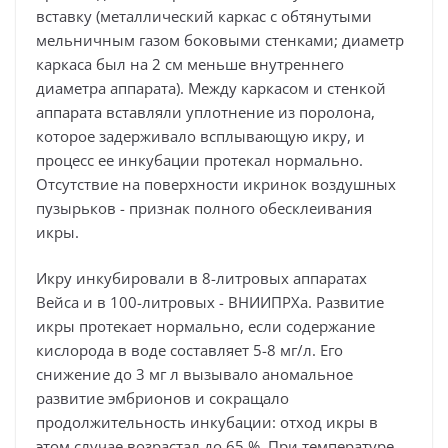
вставку (металлический каркас с обтянутыми
мельничным газом боковыми стенками; диаметр
каркаса был на 2 см меньше внутреннего
диаметра аппарата). Между каркасом и стенкой
аппарата вставляли уплотнение из поролона,
которое задерживало всплывающую икру, и
процесс ее инкубации протекал нормально.
Отсутствие на поверхности икринок воздушных
пузырьков - признак полного обесклеивания
икры.
Икру инкубировали в 8-литровых аппаратах
Вейса и в 100-литровых - ВНИИПРХа. Развитие
икры протекает нормально, если содержание
кислорода в воде составляет 5-8 мг/л. Его
снижение до 3 мг л вызывало аномальное
развитие эмбрионов и сокращало
продолжительность инкубации: отход икры в
этом случае возрастал до 65 %. При температуре