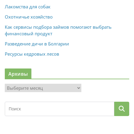
Лакомства для собак
Охотничье хозяйство
Как сервисы подбора займов помогают выбрать
финансовый продукт
Разведение дичи в Болгарии
Ресурсы кедровых лесов
Архивы
А
р
х
и
в
ы