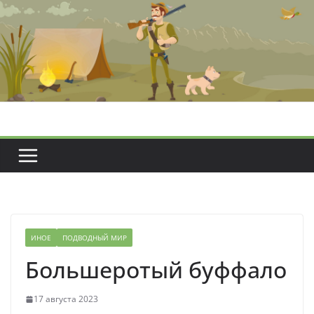
Перейти
к
содержимому
ИНОЕ
ПОДВОДНЫЙ МИР
Большеротый буффало
17 августа 2023