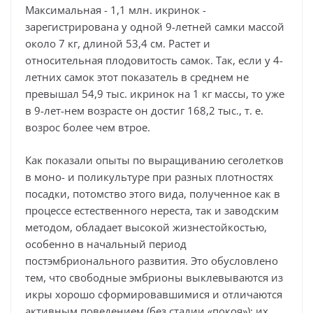
Максимальная - 1,1 млн. икринок -
зарегистрирована у одной 9-летней самки массой
около 7 кг, длиной 53,4 см. Растет и
относительная плодовитость самок. Так, если у 4-
летних самок этот показатель в среднем не
превышал 54,9 тыс. икринок на 1 кг массы, то уже
в 9-лет-нем возрасте он достиг 168,2 тыс., т. е.
возрос более чем втрое.
Как показали опыты по выращиванию сеголетков
в моно- и поликультуре при разных плотностях
посадки, потомство этого вида, полученное как в
процессе естественного нереста, так и заводским
методом, обладает высокой жизнестойкостью,
особенно в начальный период
постэмбрионального развития. Это обусловлено
тем, что свободные эмбрионы выклевываются из
икры хорошо сформировавшимися и отличаются
активным поведением (без стадии «покоя»): их