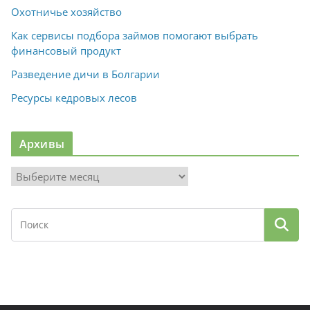
Охотничье хозяйство
Как сервисы подбора займов помогают выбрать
финансовый продукт
Разведение дичи в Болгарии
Ресурсы кедровых лесов
Архивы
А
р
х
и
в
ы